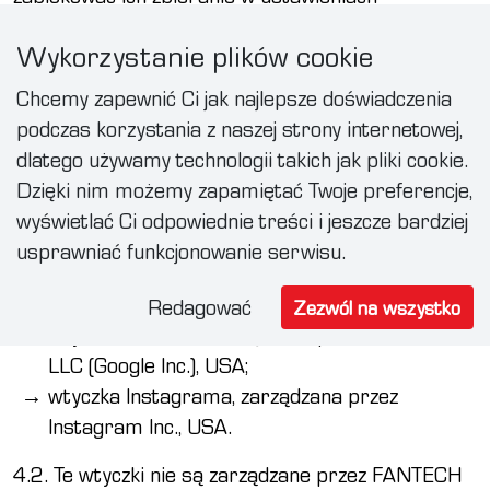
przeglądarki.
Wykorzystanie plików cookie
4. Wykorzystanie wtyczek
Chcemy zapewnić Ci jak najlepsze doświadczenia
społecznościowych
podczas korzystania z naszej strony internetowej,
dlatego używamy technologii takich jak pliki cookie.
4.1. Strona internetowa FANTECH Europe s.r.o.
Dzięki nim możemy zapamiętać Twoje preferencje,
zawiera wtyczki społecznościowe umożliwiające
wyświetlać Ci odpowiednie treści i jeszcze bardziej
udostępnianie treści:
usprawniać funkcjonowanie serwisu.
wtyczka Facebooka, zarządzana przez
Facebook Inc., USA;
Redagować
Zezwól na wszystko
wtyczka YouTube, zarządzana przez YouTube
LLC (Google Inc.), USA;
wtyczka Instagrama, zarządzana przez
Instagram Inc., USA.
4.2. Te wtyczki nie są zarządzane przez FANTECH