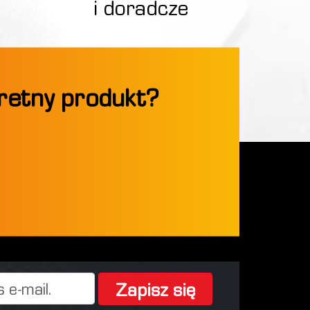
i doradcze
kretny produkt?
Zapisz się