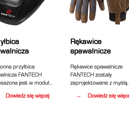
yłbica
Rękawice
walnicza
spawalnicze
onna przyłbica
Rękawice spawalnicze
alnicza FANTECH
FANTECH zostały
sażona jest w moduł
zaprojektowane z myślą
ściemniający, który
o maksymalnej ochronie
Dowiedz się więcej
Dowiedz się więce
liwia dostosowanie
i komforcie podczas
omu zaciemnienia
spawania. Wykonane są
leżności od indywidualnej
z wysokiej jakości materi
liwości oczu użytkownika.
które są odporne na wy