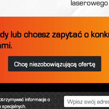
laserowego
dy lub chcesz zapytać o kon
ami.
Chcę niezobowiązującą ofertę
 otrzymywać informacje o
 specjalnych.