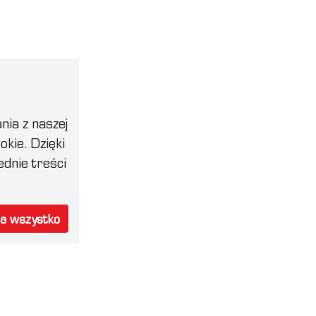
niają
optycznego głowicy
spawalniczej. Maszyna jest
również wyposażona
w końcówki przeznaczone
ugę
do różnych typów spoin
(pachwinowych, narożnych,
nia z naszej
długą
czołowych) i do różnych
okie. Dzięki
zas
średnic drutu. Użycie
dnie treści
odpowiedniej końcówki
pozwala na uzyskanie
absolutnie precyzyjnych
na wszystko
rezultatów.