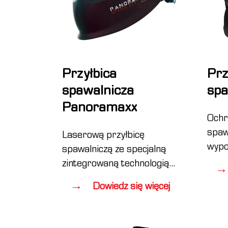
Przyłbica
Prz
spawalnicza
spa
Panoramaxx
Ochr
spaw
Laserową przyłbicę
wypo
spawalniczą ze specjalną
samo
zintegrowaną technologią
umoż
Crystal Lens można teraz
Dowiedz się więcej
pozi
wykorzystywać nie tylko
w za
przy standardowym
wraż
spawaniu łukowym, ale