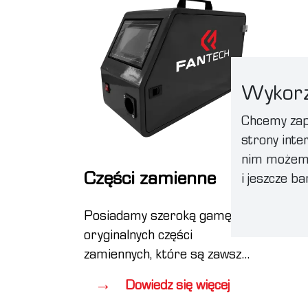
Aby 
również przy ręcznym
ochr
spawaniu laserowym.
lase
umie
ochr
Wykorz
zgod
Chcemy zape
Przył
strony inter
wypo
nim możemy 
firm
Części zamienne
i jeszcze b
równ
Posiadamy szeroką gamę
oryginalnych części
zamiennych, które są zawsze
dostępne w magazynie.
Dowiedz się więcej
Niezależnie od tego, czy