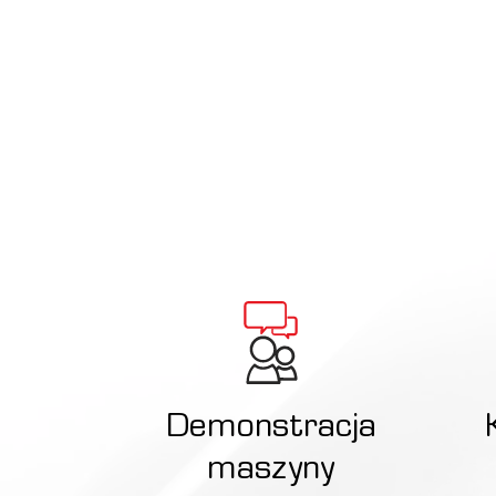
chodzi o wymianę zużytych
części, czy uzupełnienie
materiałów eksploatacyjnych,
zapewniamy szybką dostawę
i fachowy montaż.
Demonstracja
maszyny