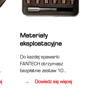
Materiały
eksploatacyjne
Do każdej spawarki
FANTECH otrzymasz
bezpłatnie zestaw 10
soczewek ochronnych.
j
Dowiedz się więcej
Terminowa wymiana
zabrudzonych soczewek
ałów,
ochronnych wydłuży
sokie
żywotność całego układu