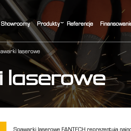
Showroomy
Produkty
Referencje
Finansowani
awarki laserowe
 laserowe
Spawarki laserowe FANTECH reprezentują najno