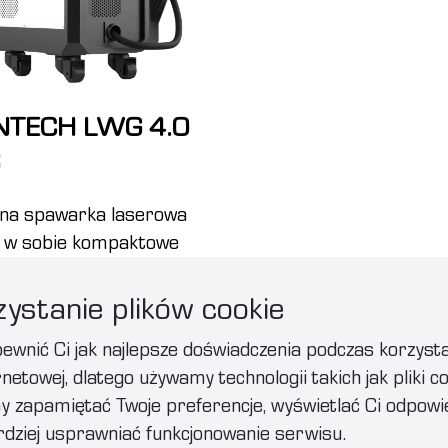
NTECH LWG 4.0
na spawarka laserowa
y w sobie kompaktowe
ary i mobilność, dzięki
u idealnie nadaje się
ystanie plików cookie
Dowiedz się więcej
zęsto zmieniających się
wnić Ci jak najlepsze doświadczenia podczas korzysta
owisk pracy.
netowej, dlatego używamy technologii takich jak pliki co
zapamiętać Twoje preferencje, wyświetlać Ci odpowie
ardziej usprawniać funkcjonowanie serwisu.