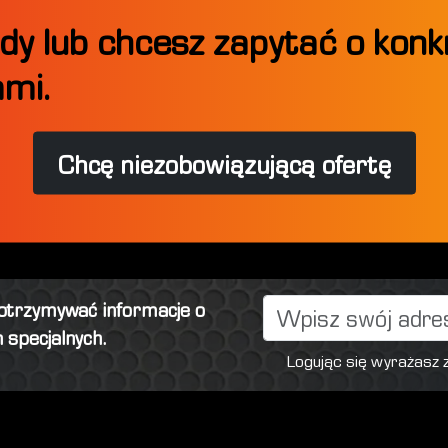
dy lub chcesz zapytać o kon
ami.
Chcę niezobowiązującą ofertę
 otrzymywać informacje o
 specjalnych.
Logując się wyrażasz