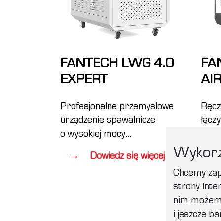
FANTECH LWG 4.0
FA
EXPERT
AIR
Profesjonalne przemysłowe
Ręcz
urządzenie spawalnicze
łącz
o wysokiej mocy
wymi
i nowoczesnej optyce.
czem
Wykorz
Dowiedz się więcej
do c
Chcemy zape
stan
strony inter
nim możemy 
i jeszcze b