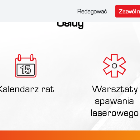
Redagować
Zezwól 
Usług
Kalendarz rat
Warsztaty
spawania
laserowego