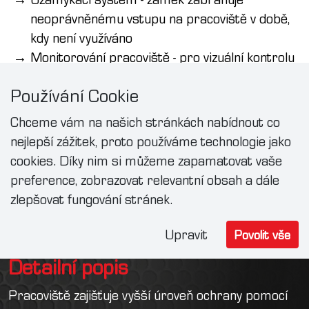
neoprávněnému vstupu na pracoviště v době,
kdy není využíváno
Monitorování pracoviště - pro vizuální kontrolu
může být použito sklo ve dveřích nebo monitor
Používání Cookie
umístěný na vnějším plášti pracoviště
Dlouhodobá záruka – 10 let na konstrukční
Chceme vám na našich stránkách nabídnout co
opláštění pracoviště a 5 let na elektroinstalaci
nejlepší zážitek, proto používáme technologie jako
cookies. Díky nim si můžeme zapamatovat vaše
preference, zobrazovat relevantní obsah a dále
zlepšovat fungování stránek.
Upravit
Povolit vše
Detailní popis
Pracoviště zajišťuje vyšší úroveň ochrany pomocí