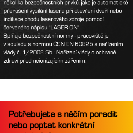
několika bezpečnostních prvků, jako je automatické
přerušení vysílání laseru při otevření dveří nebo
indikace chodu laserového zdroje pomocí
červeného nápisu "LASER ON".
Splňuje bezpečnostní normy - pracoviště je
v souladu s normou ČSN EN 60825 a nařízením
vlády č. 1/2008 Sb.: Nařízení vlády o ochraně
zdraví před neionizujícím zářením.
Potřebujete s něčím poradit
nebo poptat konkrétní