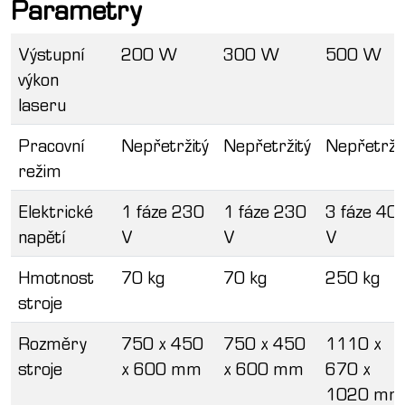
Parametry
Výstupní
200 W
300 W
500 W
výkon
laseru
Pracovní
Nepřetržitý
Nepřetržitý
Nepřetrži
režim
Elektrické
1 fáze 230
1 fáze 230
3 fáze 40
napětí
V
V
V
Hmotnost
70 kg
70 kg
250 kg
stroje
Rozměry
750 x 450
750 x 450
1110 x
stroje
x 600 mm
x 600 mm
670 x
1020 mm