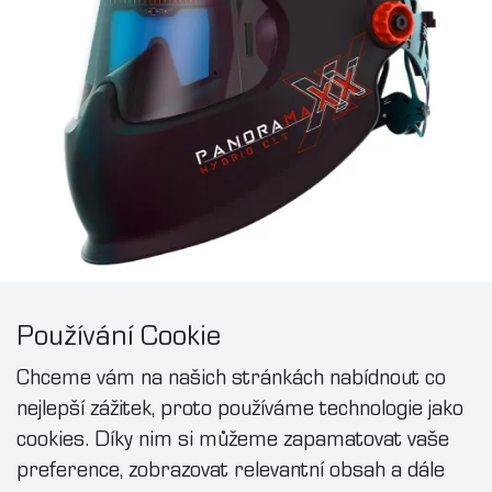
Používání Cookie
Kukla Panoramaxx
Chceme vám na našich stránkách nabídnout co
nejlepší zážitek, proto používáme technologie jako
Laserovou svařovací kuklu se speciální
cookies. Díky nim si můžeme zapamatovat vaše
integrovanou technologií Crystal Lens můžete
preference, zobrazovat relevantní obsah a dále
nyní využívat nejen při běžném obloukovém