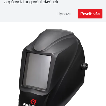
zlepšovat fungování stránek.
svařování, ale i při ručním laserovém svařování.
Upravit
Povolit vše
Zjistit více