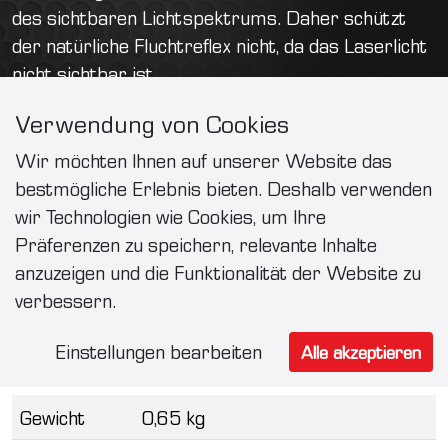
des sichtbaren Lichtspektrums. Daher schützt
der natürliche Fluchtreflex nicht, da das Laserlicht
nicht sichtbar ist.
Diese Strahlen können irreversible Schäden
Verwendung von Cookies
an Netzhaut und Hornhaut verursachen. FANTECH
empfiehlt beim Betrieb eines
Wir möchten Ihnen auf unserer Website das
Handlaserschweißgeräts stets die Verwendung
bestmögliche Erlebnis bieten. Deshalb verwenden
von zertifizierter Schutzausrüstung gemäß DIN
wir Technologien wie Cookies, um Ihre
EN 207.
Präferenzen zu speichern, relevante Inhalte
anzuzeigen und die Funktionalität der Website zu
verbessern.
Einstellungen bearbeiten
Alle akzeptieren
Technische Daten
Gewicht
0,65 kg