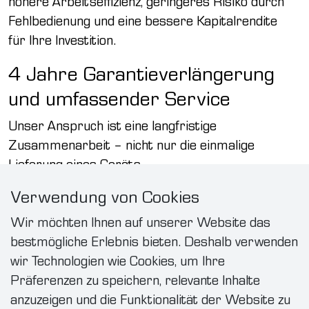
höhere Arbeitseffizienz, geringeres Risiko durch
Fehlbedienung und eine bessere Kapitalrendite
für Ihre Investition.
4 Jahre Garantieverlängerung
und umfassender Service
Unser Anspruch ist eine langfristige
Zusammenarbeit – nicht nur die einmalige
Lieferung eines Geräts.
Deshalb bieten wir neben dem Workshop auch
Verwendung von Cookies
eine verlängerte 4-Jahres-Garantie, umfassenden
technischen Support und fachkundige Beratung
Wir möchten Ihnen auf unserer Website das
über die gesamte Lebensdauer Ihrer Anlage.
bestmögliche Erlebnis bieten. Deshalb verwenden
Der Workshop ist ein einzigartiger Zusatznutzen,
wir Technologien wie Cookies, um Ihre
der aus den realen Erfahrungen unserer Kunden
Präferenzen zu speichern, relevante Inhalte
hervorgegangen ist.
anzuzeigen und die Funktionalität der Website zu